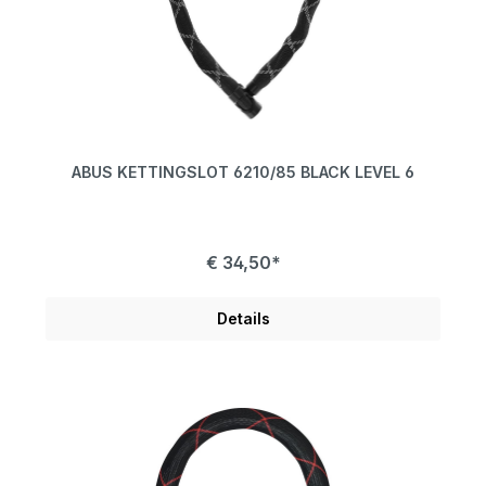
ABUS KETTINGSLOT 6210/85 BLACK LEVEL 6
€ 34,50*
Details