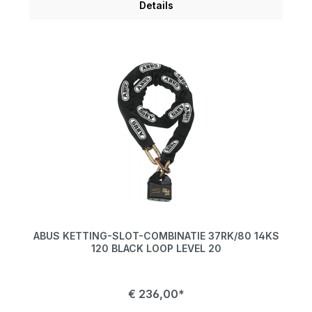
Details
ABUS KETTING-SLOT-COMBINATIE 37RK/80 14KS
120 BLACK LOOP LEVEL 20
€ 236,00*