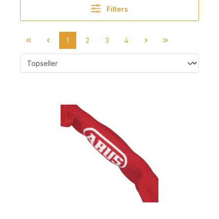
Filters
1
2
3
4