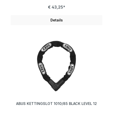
€ 43,25*
Details
ABUS KETTINGSLOT 1010/85 BLACK LEVEL 12