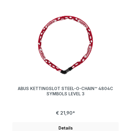
ABUS KETTINGSLOT STEEL-O-CHAIN™ 4804C
SYMBOLS LEVEL 3
€ 21,90*
Details