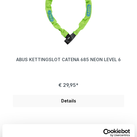
ABUS KETTINGSLOT CATENA 685 NEON LEVEL 6
€ 29,95*
Details