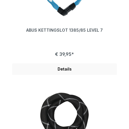
ABUS KETTINGSLOT 1385/85 LEVEL 7
€ 39,95*
Details