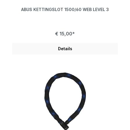
ABUS KETTINGSLOT 1500/60 WEB LEVEL 3
€ 15,00*
Details