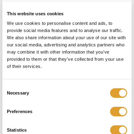
This website uses cookies
We use cookies to personalise content and ads, to
provide social media features and to analyse our traffic.
We also share information about your use of our site with
our social media, advertising and analytics partners who
may combine it with other information that you’ve
NEMEF VERSTELBARE SLUITKOM VS 4910/12
provided to them or that they’ve collected from your use
SKG*** RS
of their services.
€ 21,95*
Consent
Necessary
Selection
Details
Preferences
Statistics