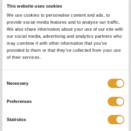
This website uses cookies
We use cookies to personalise content and ads, to
provide social media features and to analyse our traffic.
We also share information about your use of our site with
our social media, advertising and analytics partners who
may combine it with other information that you’ve
provided to them or that they’ve collected from your use
of their services.
€ 41,50*
Consent
incl. btw
Necessary
Selection
Select
Gelijksluitend
Preferences
Ja
Nee
Statistics
Select
Afmetingen (in mm)