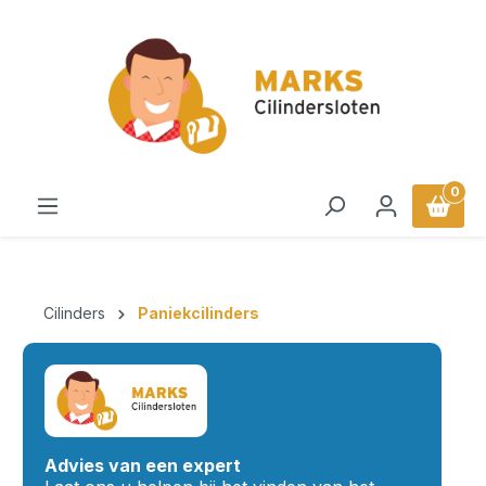
in content
0
Cilinders
Paniekcilinders
Advies van een expert