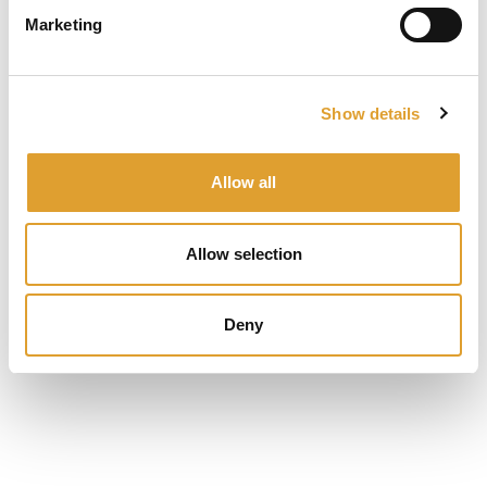
Marketing
Product Quantity: Enter the desired am
In het winkelmandje
Productnummer:
E60 halve veiligheidscilinder.1
Show details
Allow all
Beschrijving
De Abus E60 veiligheidscilinder SKG**
Allow selection
beschikt over een gevaren/paniekfunctie
d.w.z. dat de cilinder aan de buitenzijde ook…
Meer
Deny
Beoordelingen