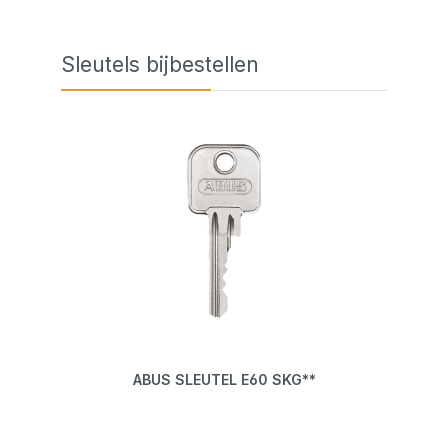
Skip product gallery
Sleutels bijbestellen
ABUS SLEUTEL E60 SKG**