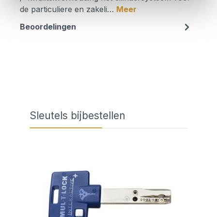
de particuliere en zakeli…
Meer
Beoordelingen
Skip product gallery
Sleutels bijbestellen