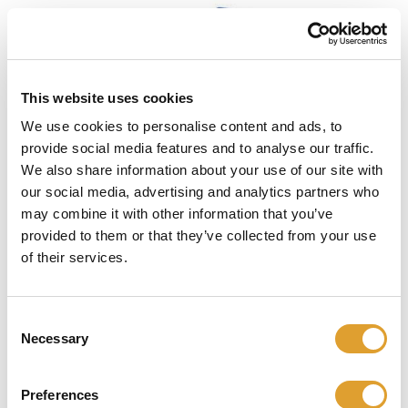
Skip image gallery
This website uses cookies
We use cookies to personalise content and ads, to
provide social media features and to analyse our traffic.
We also share information about your use of our site with
our social media, advertising and analytics partners who
may combine it with other information that you’ve
€ 406,00*
provided to them or that they’ve collected from your use
of their services.
incl. btw
Select
Gelijksluitend
Consent
Ja
Nee
Necessary
Selection
Select
Afmetingen (in mm)
Preferences