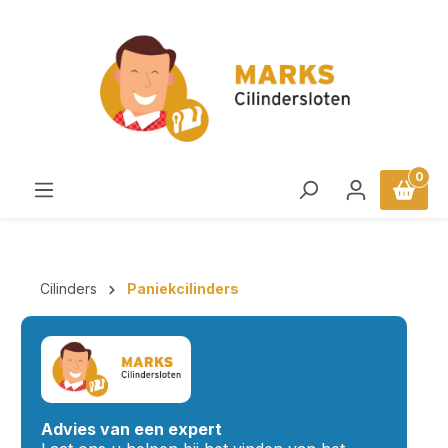
in content
0
Cilinders
Paniekcilinders
Advies van een expert